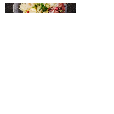
Kärnten Card
Let op; De gratis Erbebnis Card is niet
hetzelfde als de Kärtner Card. De Kärtner
Card is online regen betaling te