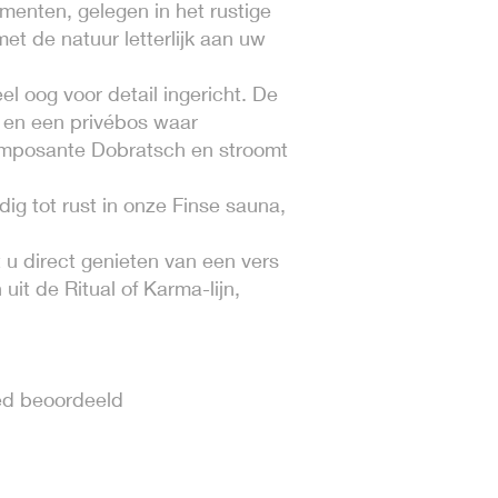
ementen, gelegen in het rustige
met de natuur letterlijk aan uw
l oog voor detail ingericht. De
n en een privébos waar
e imposante Dobratsch en stroomt
ig tot rust in onze Finse sauna,
t u direct genieten van een vers
it de Ritual of Karma-lijn,
oed beoordeeld