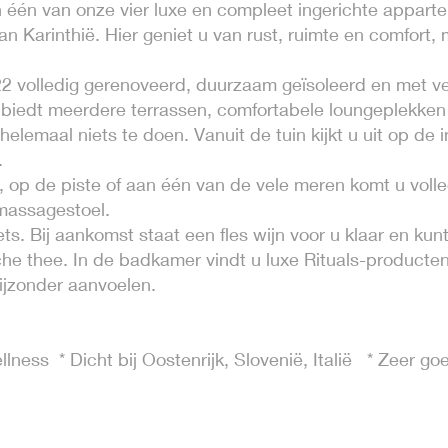
in één van onze vier luxe en compleet ingerichte appart
an Karinthië. Hier geniet u van rust, ruimte en comfort, 
 volledig gerenoveerd, duurzaam geïsoleerd en met vee
m² biedt meerdere terrassen, comfortabele loungeplekke
elemaal niets te doen. Vanuit de tuin kijkt u uit op d
.
 op de piste of aan één van de vele meren komt u volled
 massagestoel.
s. Bij aankomst staat een fles wijn voor u klaar en kun
he thee. In de badkamer vindt u luxe Rituals-producten u
ijzonder aanvoelen.
lness * Dicht bij Oostenrijk, Slovenië, Italië * Zeer g